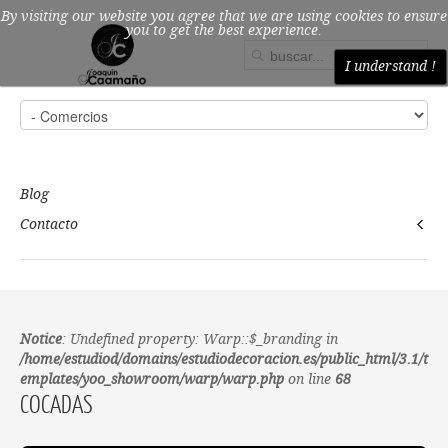
By visiting our website you agree that we are using cookies to ensure
you to get the best experience.
I understand !
Blog
Contacto
Notice
: Undefined property: Warp::$_branding in
/home/estudiod/domains/estudiodecoracion.es/public_html/3.1/t
emplates/yoo_showroom/warp/warp.php
on line
68
COCADAS